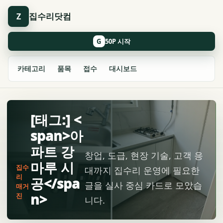
집수리닷컴
Z
G
카테고리
품목
접수
대시보드
[태그:] <
span>아
파트 강
창업, 도급, 현장 기술, 고객 응
마루 시
집수
대까지 집수리 운영에 필요한
리
공</spa
글을 실사 중심 카드로 모았습
매거
n>
진
니다.