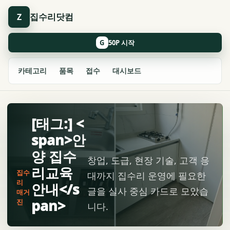
집수리닷컴
Z
G
카테고리
품목
접수
대시보드
[태그:] <
span>안
양 집수
창업, 도급, 현장 기술, 고객 응
리교육
집수
대까지 집수리 운영에 필요한
리
안내</s
글을 실사 중심 카드로 모았습
매거
pan>
진
니다.