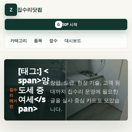
집수리닷컴
Z
G
카테고리
품목
접수
대시보드
[태그:] <
span>양
창업, 도급, 현장 기술, 고객 응
도세 증
집수
대까지 집수리 운영에 필요한
리
여세</s
글을 실사 중심 카드로 모았습
매거
pan>
진
니다.