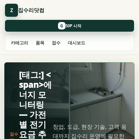
집수리닷컴
Z
G
카테고리
품목
접수
대시보드
[태그:] <
span>에
너지 모
니터링
— 가전
별 전기
창업, 도급, 현장 기술, 고객 응
요금 추
집수
대까지 집수리 운영에 필요한