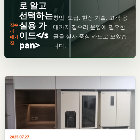
로 알고
선택하는
창업, 도급, 현장 기술, 고객 응
실용 가
집수
대까지 집수리 운영에 필요한
리
이드</s
글을 실사 중심 카드로 모았습
매거
pan>
진
니다.
2025.07.27