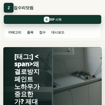
집수리닷컴
Z
G
카테고리
품목
접수
대시보드
[태그:] <
span>왜
결로방지
페인트
노하우가
중요한
가? 제대