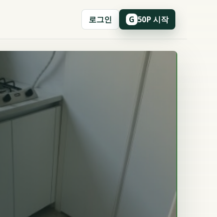
로그인
50P 시작
G