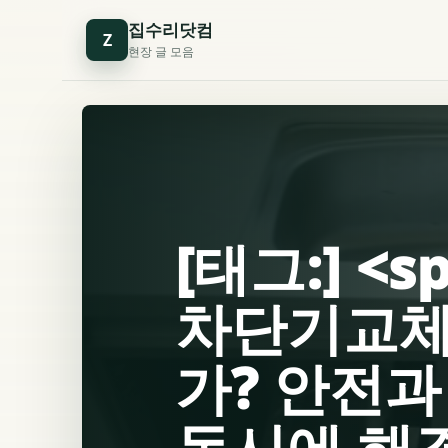
집수리닷컴
Z
현장 글 모음
[태그:] <
차단기교체
가? 안전과
동시에 해