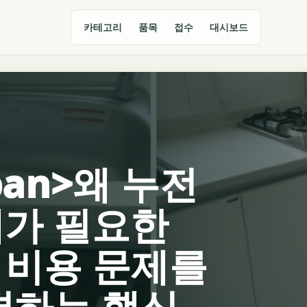
카테고리
품목
접수
대시보드
span>왜 누전
가 필요한
 비용 문제를
결하는 핵심