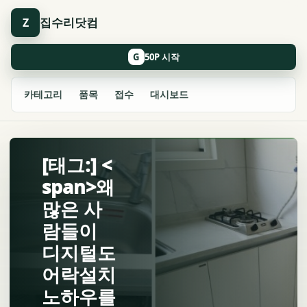
집수리닷컴
Z
G
카테고리
품목
접수
대시보드
[태그:] <
span>왜
많은 사
람들이
디지털도
어락설치
노하우를