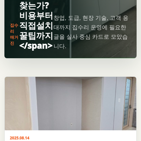
찾는가?
비용부터
창업, 도급, 현장 기술, 고객 응
직접설치
집수
대까지 집수리 운영에 필요한
리
꿀팁까지
글을 실사 중심 카드로 모았습
매거
</span>
진
니다.
2025.08.14