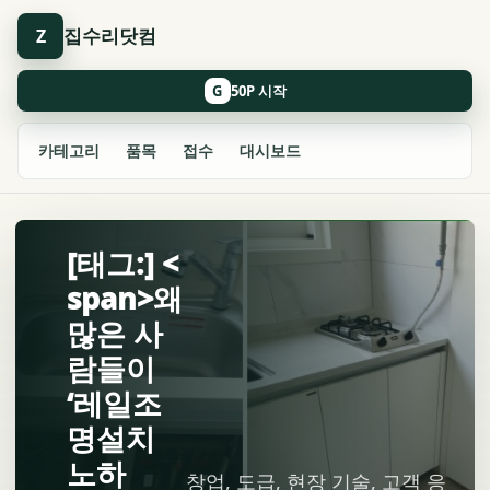
집수리닷컴
Z
G
카테고리
품목
접수
대시보드
[태그:] <
span>왜
많은 사
람들이
‘레일조
명설치
노하
창업, 도급, 현장 기술, 고객 응