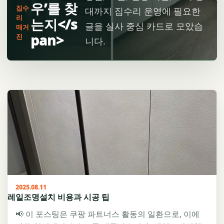
우’를 찾
집수
대까지 집수리 운영에 필요한
리
는지</s
글을 실사 중심 카드로 모았습
매거
pan>
진
니다.
2025.08.11
레일조명설치 비용과 시공 팁
📢 이 포스팅은 쿠팡 파트너스 활동의 일환으로, 이에