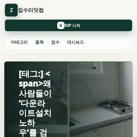
집수리닷컴
Z
G
카테고리
품목
접수
대시보드
[태그:] <
span>왜
사람들이
‘다운라
이트설치
노하
우’를 검