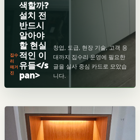
색할까?
설치 전
반드시
알아야
할 현실
창업, 도급, 현장 기술, 고객 응
적인 이
집수
대까지 집수리 운영에 필요한
리
유들</s
글을 실사 중심 카드로 모았습
매거
pan>
진
니다.