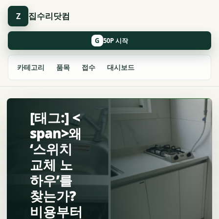
집수리닷컴
Z
G
카테고리
품목
접수
대시보드
[태그:] <
span>왜
‘스위치
교체 노
하우’를
찾는가?
비용부터