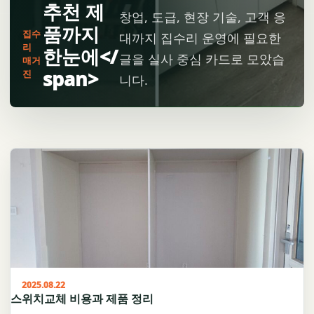
추천 제
창업, 도급, 현장 기술, 고객 응
품까지
집수
대까지 집수리 운영에 필요한
리
한눈에</
글을 실사 중심 카드로 모았습
매거
span>
진
니다.
2025.08.22
스위치교체 비용과 제품 정리