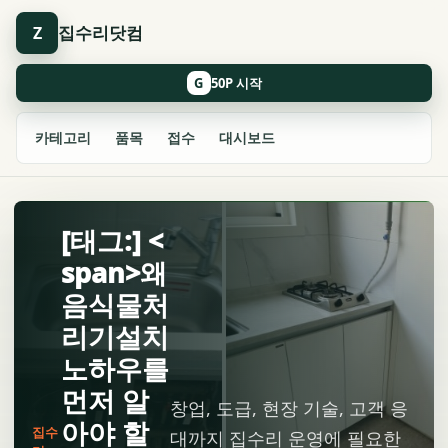
집수리닷컴
Z
G
카테고리
품목
접수
대시보드
[태그:] <
span>왜
음식물처
리기설치
노하우를
먼저 알
창업, 도급, 현장 기술, 고객 응
아야 할
집수
대까지 집수리 운영에 필요한