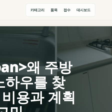
카테고리
품목
접수
대시보드
span>왜 주방
노하우를 찾
 비용과 계획
 고민