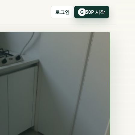
로그인
50P 시작
G