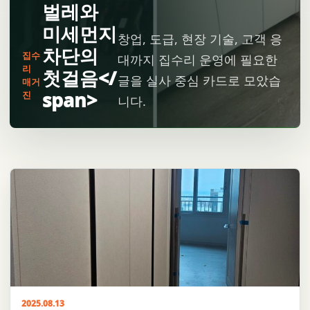
벌레와
미세먼지
창업, 도급, 현장 기술, 고객 응
차단의
집수
대까지 집수리 운영에 필요한
리
첫걸음</
글을 실사 중심 카드로 모았습
매거
span>
진
니다.
2025.08.13