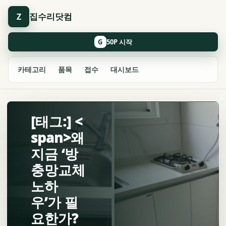
집수리닷컴
Z
G
카테고리
품목
접수
대시보드
[태그:] <
span>왜
지금 ‘방
충망교체
노하
우’가 필
요한가?