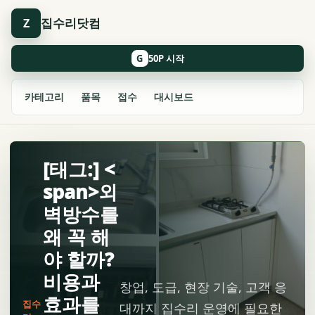
집수리닷컴
Z
G
카테고리
품목
접수
대시보드
[태그:] <
span>외
벽방수를
왜 꼭 해
야 할까?
비용과
창업, 도급, 현장 기술, 고객 응
효과를
집수
대까지 집수리 운영에 필요한