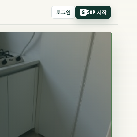
로그인
50P 시작
G