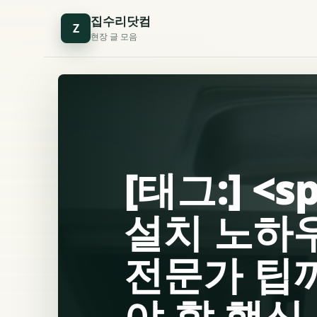
집수리닷컴
Z
현장 글 모음
[태그:] <
설치 노하
전문가 팁
야 할 핵심