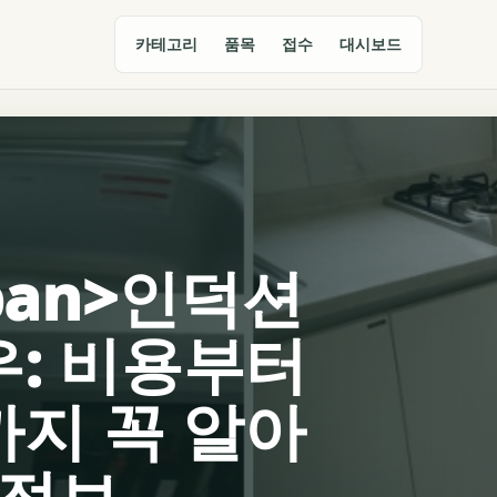
카테고리
품목
접수
대시보드
span>인덕션
우: 비용부터
까지 꼭 알아
 정보