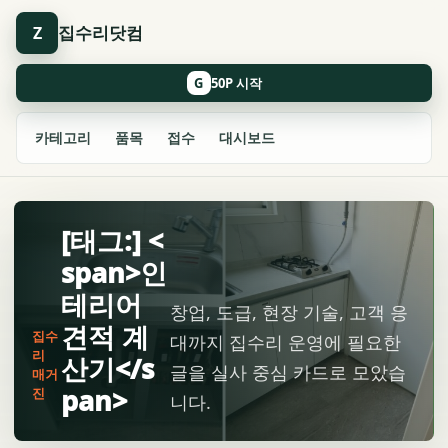
집수리닷컴
Z
G
카테고리
품목
접수
대시보드
[태그:] <
span>인
테리어
창업, 도급, 현장 기술, 고객 응
견적 계
집수
대까지 집수리 운영에 필요한
리
산기</s
글을 실사 중심 카드로 모았습
매거
pan>
진
니다.