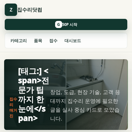
집수리닷컴
Z
G
카테고리
품목
접수
대시보드
[태그:] <
span>전
문가 팁
창업, 도급, 현장 기술, 고객 응
까지 한
집수
대까지 집수리 운영에 필요한
리
눈에</s
글을 실사 중심 카드로 모았습
매거
pan>
진
니다.