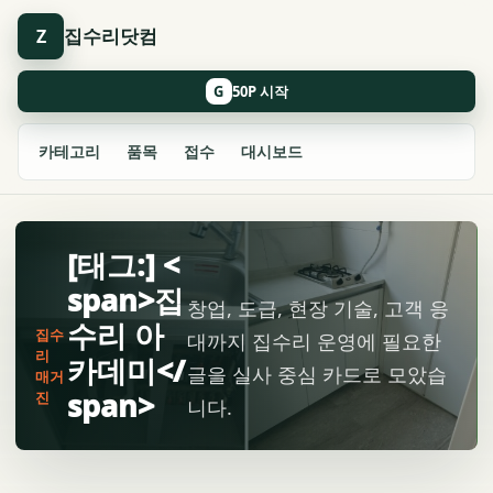
집수리닷컴
Z
G
카테고리
품목
접수
대시보드
[태그:] <
span>집
창업, 도급, 현장 기술, 고객 응
수리 아
집수
대까지 집수리 운영에 필요한
리
카데미</
글을 실사 중심 카드로 모았습
매거
span>
진
니다.