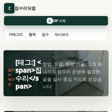
집수리닷컴
Z
G
카테고리
품목
접수
대시보드
[태그:] <
창업, 도급, 현장 기술, 고객 응
span>집
집수
대까지 집수리 운영에 필요한
리
수리</s
글을 실사 중심 카드로 모았습
매거
pan>
진
니다.