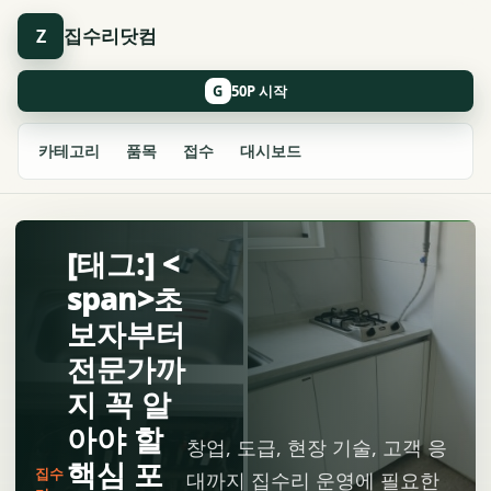
집수리닷컴
Z
G
카테고리
품목
접수
대시보드
[태그:] <
span>초
보자부터
전문가까
지 꼭 알
아야 할
창업, 도급, 현장 기술, 고객 응
핵심 포
집수
대까지 집수리 운영에 필요한