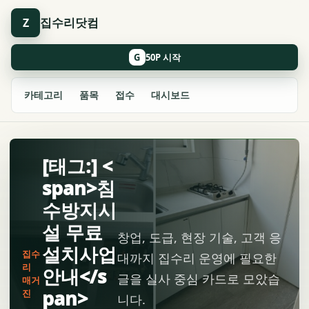
집수리닷컴
Z
G
카테고리
품목
접수
대시보드
[태그:] <
span>침
수방지시
설 무료
창업, 도급, 현장 기술, 고객 응
설치사업
집수
대까지 집수리 운영에 필요한
리
안내</s
글을 실사 중심 카드로 모았습
매거
pan>
진
니다.