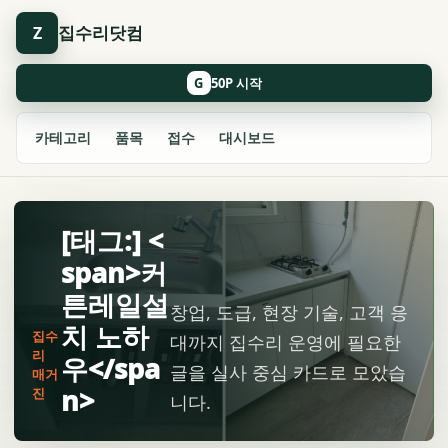
집수리닷컴
Z
G
카테고리
품목
접수
대시보드
[태그:] <
span>커
튼레일설
창업, 도급, 현장 기술, 고객 응
치 노하
집수
대까지 집수리 운영에 필요한
리
우</spa
글을 실사 중심 카드로 모았습
매거
n>
진
니다.