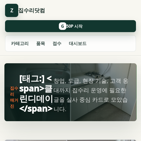
집수리닷컴
Z
G
카테고리
품목
접수
대시보드
[태그:] <
창업, 도급, 현장 기술, 고객 응
span>클
집수
대까지 집수리 운영에 필요한
리
린디데이
글을 실사 중심 카드로 모았습
매거
</span>
진
니다.