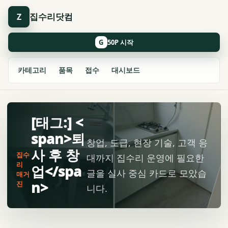
집수리닷컴
Z
G
카테고리
품목
접수
대시보드
[태그:] <
span>퇴
창업, 도급, 현장 기술, 고객 응
사 후 창
집수
대까지 집수리 운영에 필요한
리
업</spa
글을 실사 중심 카드로 모았습
매거
n>
진
니다.