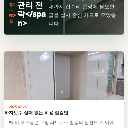
관리 전
집수
대까지 집수리 운영에 필요한
리
략</spa
글을 실사 중심 카드로 모았습
매거
n>
진
니다.
2025.07.26
하자보수 실패 없는 비용 절감법
📢 이 포스팅은 쿠팡 파트너스 활동의 일환으로, 이에