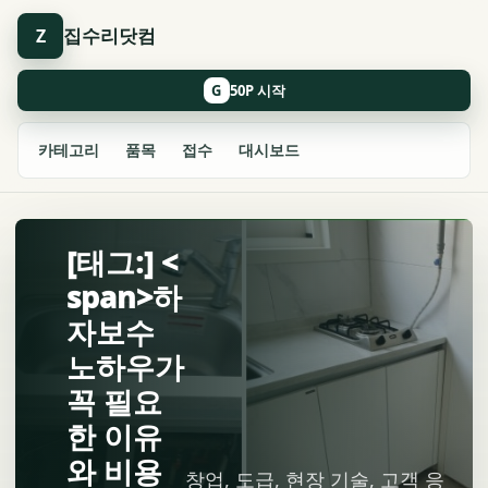
집수리닷컴
Z
G
카테고리
품목
접수
대시보드
[태그:] <
span>하
자보수
노하우가
꼭 필요
한 이유
와 비용
창업, 도급, 현장 기술, 고객 응