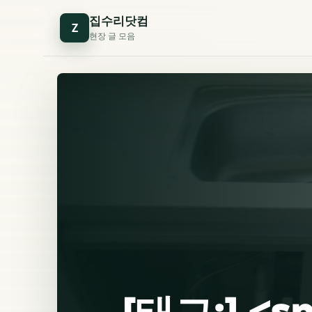
집수리닷컴
Z
현장 글 모음
[태그:] <s