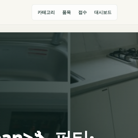
카테고리
품목
접수
대시보드
pan>🔧 퍼티·