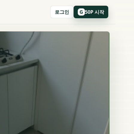
로그인
50P 시작
G