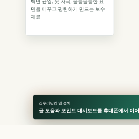
벽면 균열, 못 자국, 울퉁불퉁한 표
면을 메꾸고 평탄하게 만드는 보수
재료
집수리닷컴 앱 설치
글 모음과 포인트 대시보드를 휴대폰에서 이
🏆
업적 달성!