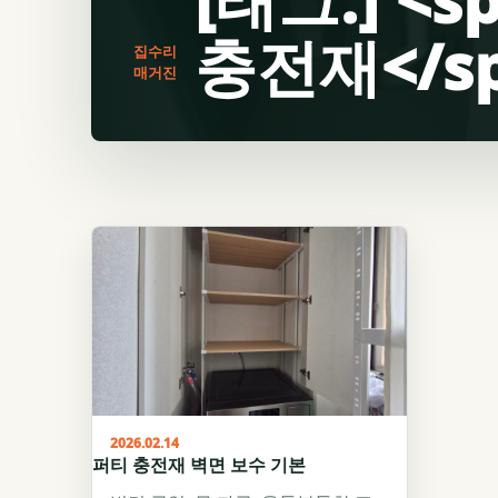
충전재</sp
집수리
매거진
2026.02.14
퍼티 충전재 벽면 보수 기본