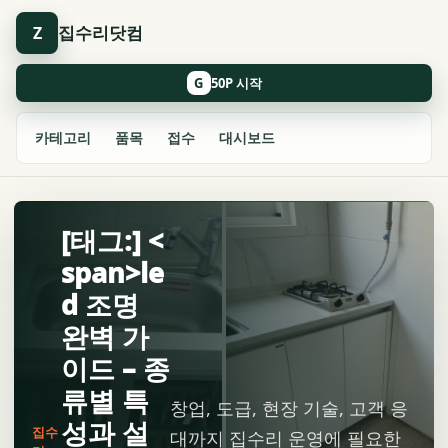
집수리닷컴
Z
G
카테고리
품목
접수
대시보드
[태그:] <
span>le
d 조명
완벽 가
이드 – 종
류별 특
창업, 도급, 현장 기술, 고객 응
성과 설
집수
대까지 집수리 운영에 필요한