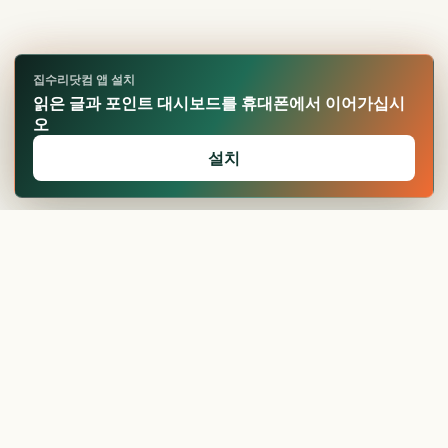
집수리닷컴 앱 설치
읽은 글과 포인트 대시보드를 휴대폰에서 이어가십시
오
설치
🏆
업적 달성!
확인
25평 리모델링 비용,
싱크대 비용
항목...