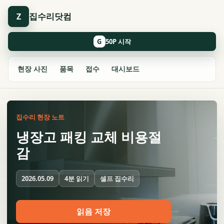
집수리닷컴
Z
G
현장 사진
품목
접수
대시보드
집수리 현장 노트
냉장고 패킹 교체 비용절
감
4분 읽기
셀프 집수리
2026.05.09
읽음 저장