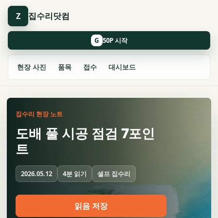
집수리닷컴
Z
G
현장 사진
품목
접수
대시보드
집수리 현장 노트
도배 풀 시공 점검 7포인
트
4분 읽기
셀프 집수리
2026.05.12
읽음 저장