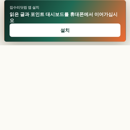
집수리닷컴 앱 설치
읽은 글과 포인트 대시보드를 휴대폰에서 이어가십시
오
설치
🏆
업적 달성!
확인
50평 아파트
25평 리모델링 비용,
인테리어 비용...
항목...
24평 인테리어 비용,
항목...