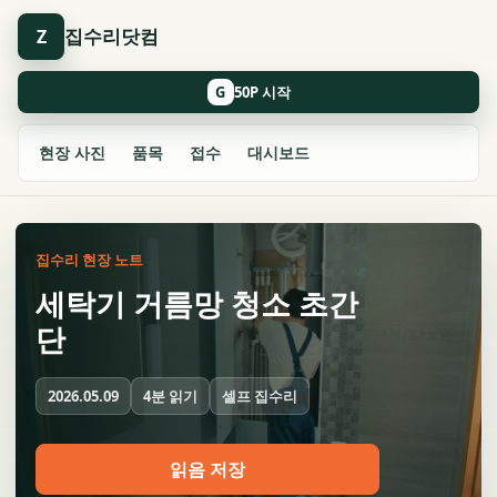
집수리닷컴
Z
G
현장 사진
품목
접수
대시보드
집수리 현장 노트
세탁기 거름망 청소 초간
단
4분 읽기
셀프 집수리
2026.05.09
읽음 저장