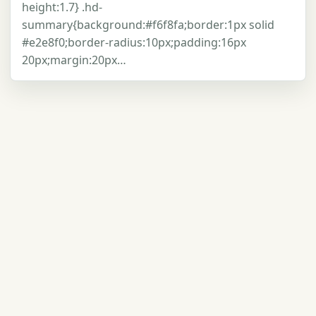
height:1.7} .hd-
summary{background:#f6f8fa;border:1px solid
#e2e8f0;border-radius:10px;padding:16px
20px;margin:20px…