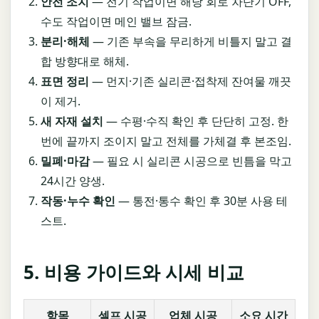
안전 조치
— 전기 작업이면 해당 회로 차단기 OFF,
수도 작업이면 메인 밸브 잠금.
분리·해체
— 기존 부속을 무리하게 비틀지 말고 결
합 방향대로 해체.
표면 정리
— 먼지·기존 실리콘·접착제 잔여물 깨끗
이 제거.
새 자재 설치
— 수평·수직 확인 후 단단히 고정. 한
번에 끝까지 조이지 말고 전체를 가체결 후 본조임.
밀폐·마감
— 필요 시 실리콘 시공으로 빈틈을 막고
24시간 양생.
작동·누수 확인
— 통전·통수 확인 후 30분 사용 테
스트.
5. 비용 가이드와 시세 비교
항목
셀프 시공
업체 시공
소요 시간