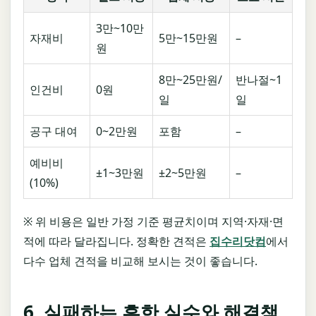
3만~10만
자재비
5만~15만원
–
원
8만~25만원/
반나절~1
인건비
0원
일
일
공구 대여
0~2만원
포함
–
예비비
±1~3만원
±2~5만원
–
(10%)
※ 위 비용은 일반 가정 기준 평균치이며 지역·자재·면
적에 따라 달라집니다. 정확한 견적은
집수리닷컴
에서
다수 업체 견적을 비교해 보시는 것이 좋습니다.
6. 실패하는 흔한 실수와 해결책