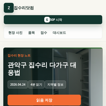
집수리닷컴
Z
G
현장 사진
품목
접수
대시보드
집수리 현장 노트
관악구 집수리 다가구 대
응법
4분 읽기
지역별 정보
2026.04.24
읽음 저장