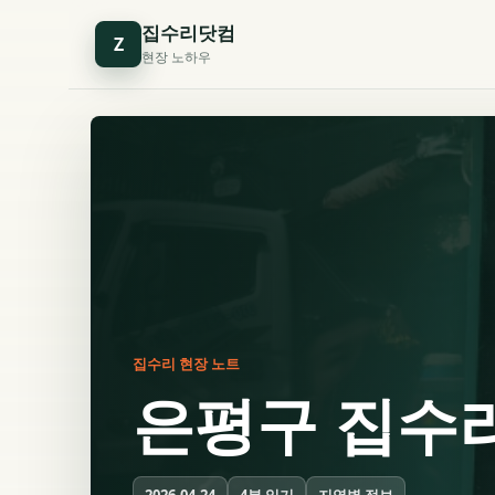
집수리닷컴
Z
현장 노하우
집수리 현장 노트
은평구 집수
4분 읽기
지역별 정보