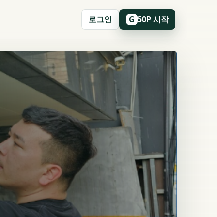
로그인
50P 시작
G