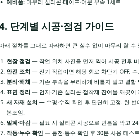
예비품
: 마무리 실리콘·테이프·여분 부속 1세트
4. 단계별 시공·점검 가이드
아래 절차를 그대로 따라하면 큰 실수 없이 마무리 할 수
현장 점검
— 작업 위치 사진을 먼저 찍어 시공 전후 
안전 조치
— 전기 작업이면 해당 회로 차단기 OFF, 
분리·해체
— 기존 부속을 무리하게 비틀지 말고 결합 
표면 정리
— 먼지·기존 실리콘·접착제 잔여물 깨끗이 
새 자재 설치
— 수평·수직 확인 후 단단히 고정. 한 
본조임.
밀폐·마감
— 필요 시 실리콘 시공으로 빈틈을 막고 24
작동·누수 확인
— 통전·통수 확인 후 30분 사용 테스트