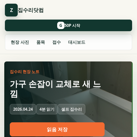
집수리닷컴
Z
G
현장 사진
품목
접수
대시보드
집수리 현장 노트
가구 손잡이 교체로 새 느
낌
4분 읽기
셀프 집수리
2026.04.24
읽음 저장