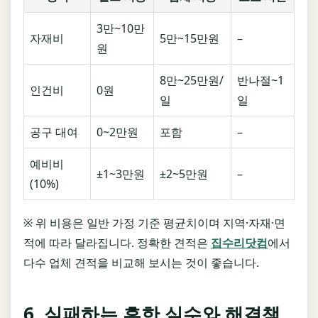
3만~10만
자재비
5만~15만원
–
원
8만~25만원/
반나절~1
인건비
0원
일
일
공구 대여
0~2만원
포함
–
예비비
±1~3만원
±2~5만원
–
(10%)
※ 위 비용은 일반 가정 기준 평균치이며 지역·자재·면
적에 따라 달라집니다. 정확한 견적은
집수리닷컴
에서
다수 업체 견적을 비교해 보시는 것이 좋습니다.
6. 실패하는 흔한 실수와 해결책