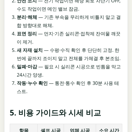
안전 조치
— 전기 작업이면 해당 회로 차단기 OFF,
수도 작업이면 메인 밸브 잠금.
분리·해체
— 기존 부속을 무리하게 비틀지 말고 결
합 방향대로 해체.
표면 정리
— 먼지·기존 실리콘·접착제 잔여물 깨끗
이 제거.
새 자재 설치
— 수평·수직 확인 후 단단히 고정. 한
번에 끝까지 조이지 말고 전체를 가체결 후 본조임.
밀폐·마감
— 필요 시 실리콘 시공으로 빈틈을 막고
24시간 양생.
작동·누수 확인
— 통전·통수 확인 후 30분 사용 테
스트.
5. 비용 가이드와 시세 비교
항목
셀프 시공
업체 시공
소요 시간