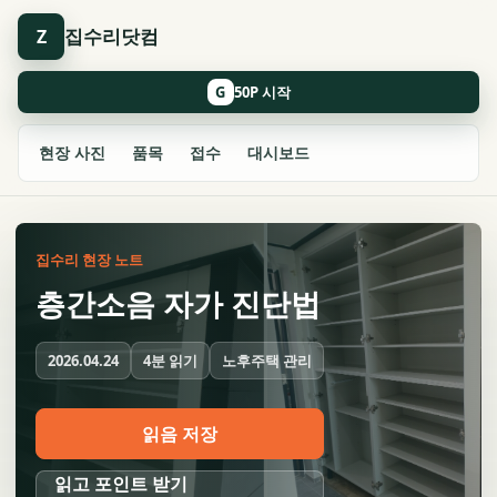
집수리닷컴
Z
G
현장 사진
품목
접수
대시보드
집수리 현장 노트
층간소음 자가 진단법
4분 읽기
노후주택 관리
2026.04.24
읽음 저장
읽고 포인트 받기