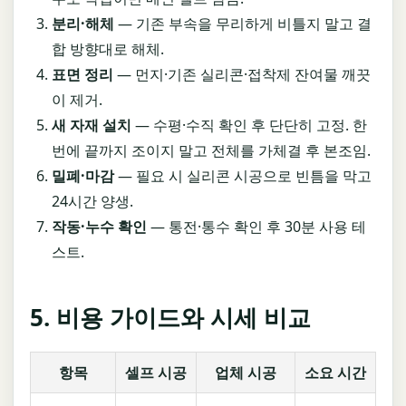
분리·해체
— 기존 부속을 무리하게 비틀지 말고 결
합 방향대로 해체.
표면 정리
— 먼지·기존 실리콘·접착제 잔여물 깨끗
이 제거.
새 자재 설치
— 수평·수직 확인 후 단단히 고정. 한
번에 끝까지 조이지 말고 전체를 가체결 후 본조임.
밀폐·마감
— 필요 시 실리콘 시공으로 빈틈을 막고
24시간 양생.
작동·누수 확인
— 통전·통수 확인 후 30분 사용 테
스트.
5. 비용 가이드와 시세 비교
항목
셀프 시공
업체 시공
소요 시간