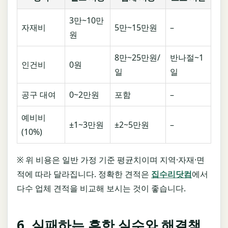
3만~10만
자재비
5만~15만원
–
원
8만~25만원/
반나절~1
인건비
0원
일
일
공구 대여
0~2만원
포함
–
예비비
±1~3만원
±2~5만원
–
(10%)
※ 위 비용은 일반 가정 기준 평균치이며 지역·자재·면
적에 따라 달라집니다. 정확한 견적은
집수리닷컴
에서
다수 업체 견적을 비교해 보시는 것이 좋습니다.
6. 실패하는 흔한 실수와 해결책