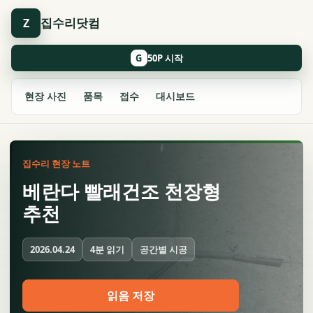
집수리닷컴
Z
G
현장 사진
품목
접수
대시보드
집수리 현장 노트
베란다 빨래건조 천장형
추천
4분 읽기
공간별 시공
2026.04.24
읽음 저장