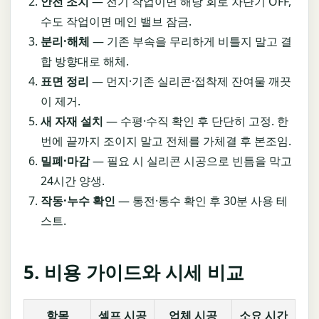
안전 조치
— 전기 작업이면 해당 회로 차단기 OFF,
수도 작업이면 메인 밸브 잠금.
분리·해체
— 기존 부속을 무리하게 비틀지 말고 결
합 방향대로 해체.
표면 정리
— 먼지·기존 실리콘·접착제 잔여물 깨끗
이 제거.
새 자재 설치
— 수평·수직 확인 후 단단히 고정. 한
번에 끝까지 조이지 말고 전체를 가체결 후 본조임.
밀폐·마감
— 필요 시 실리콘 시공으로 빈틈을 막고
24시간 양생.
작동·누수 확인
— 통전·통수 확인 후 30분 사용 테
스트.
5. 비용 가이드와 시세 비교
항목
셀프 시공
업체 시공
소요 시간